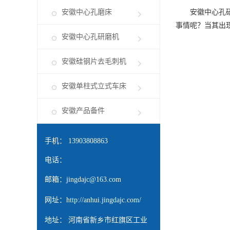
安徽中心孔磨床
安徽中心孔
事情呢？当其出
安徽中心孔研磨机
安徽硅钢片去毛刺机
安徽单柱式立式车床
安徽产品备件
手机： 13903808863
电话：
邮箱：
jingdajc@163.com
网址：
http://anhui.jingdajc.com/
地址： 河南省新乡市红旗区工业