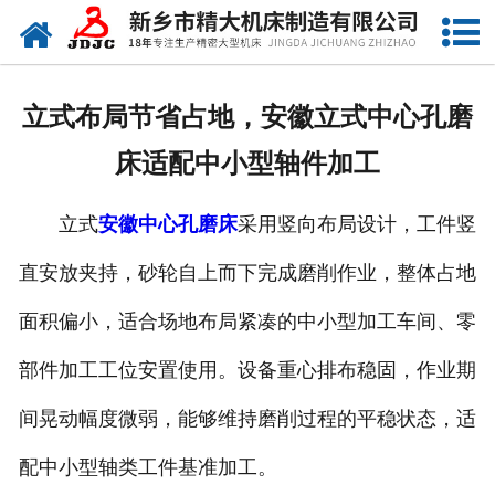
网站首页
关于我们
立式布局节省占地，安徽立式中心孔磨
产品中心
床适配中小型轴件加工
新闻中心
立式
安徽中心孔磨床
采用竖向布局设计，工件竖
资质荣誉
直安放夹持，砂轮自上而下完成磨削作业，整体占地
视频中心
面积偏小，适合场地布局紧凑的中小型加工车间、零
联系我们
部件加工工位安置使用。设备重心排布稳固，作业期
间晃动幅度微弱，能够维持磨削过程的平稳状态，适
配中小型轴类工件基准加工。