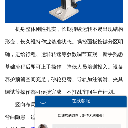
机身整体刚性扎实，长期持续运转不易出现结构
形变，长久维持作业基准状态。操控面板按键分区明
确，进给行程、运转转速等参数调节直观，新手熟悉
基础流程后即可上手操作，降低人员培训投入。设备
养护预留空间充足，砂轮更替、导轨加注润滑、夹具
调试等操作都可便捷完成，不打乱车间生产计划。
在线客服
竖向布局的装夹方式，可弱化细长轴件加工中的
欢迎您的咨询，期待为您服务!
弯曲隐患，适配电机轴、工具芯轴、仪表小型轴杆等