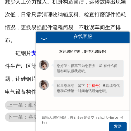
减少人工劳力投入。机身构造简洁，运转故障出现频
次低，日常只需清理收纳箱废料、检查打磨部件损耗
情况，更换易损配件流程简易，不耽误车间生产排
在线客服
布。
欢迎您的咨询，期待为您服务!
硅钢片
安徽去毛刺机
适配铁芯加工车间、电气配
件生产厂区等场景，针对性解决冲切后边缘瑕疵问
您好呀～很高兴为您服务！😊 有什么问
题都可以跟我说哦。
题，让硅钢片半成品平稳流转至叠装、装配工序，为
如果您愿意，留下
【手机号】
🔔后续有优
惠和详情第一时间电话通知您哦。
电气设备构件制作提供稳固助力。
上一条：细化中心孔表面处理，安徽中心孔研磨机优化工件贴合状态
下一条：各类工件边缘规整，安徽去毛刺机优化构件装配衔接效果
发送