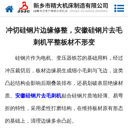
网站首页
关于我们
冲切硅钢片边缘修整，安徽硅钢片去毛
产品中心
刺机平整板材不形变
新闻中心
硅钢片作为电机、变压器铁芯的基础用料，经过
资质荣誉
冲压裁切后，板材边缘易生成细小毛刺与飞边，这类
视频中心
凸起结构会影响后期叠装排布，还易划破表层绝缘材
联系我们
质。
安徽硅钢片去毛刺机
贴合硅钢片质地轻薄、易弯
折的特性，采用柔性打磨结构，在维持板材原有形态
的基础上，清理边缘多余凸起。