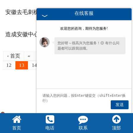
安徽去毛刺机的工作原理介绍
2024-06-26
在线客服
欢迎您的咨询，期待为您服务!
造成安徽中心孔研磨机主轴变形的原因有哪些？
2024-05-25
您好呀～很高兴为您服务！😊 有什么问
题都可以跟我说哦。
‹ 首页
«
3
4
5
6
7
8
9
10
11
12
13
14
15
16
17
18
19
20
21
22
23
»
尾页 ›
发送
豫公网安备 41070202001732号
首页
电话
联系
顶部